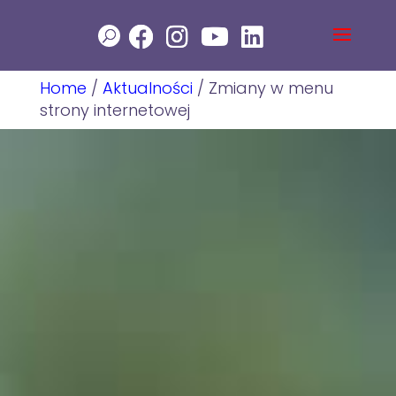
Home
/
Aktualności
/
Zmiany w menu
strony internetowej