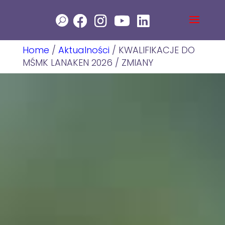
Home
/
Aktualności
/
KWALIFIKACJE DO
MŚMK LANAKEN 2026 / ZMIANY