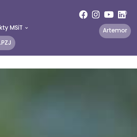
kty MSiT
Artemor
.PZJ