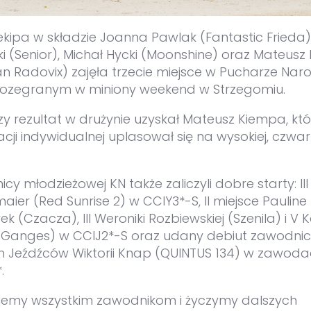
ekipa w składzie Joanna Pawlak (Fantastic Frieda)
i (Senior), Michał Hycki (Moonshine) oraz Mateus
n Radovix) zajęła trzecie miejsce w Pucharze Na
ozegranym w miniony weekend w Strzegomiu.
zy rezultat w drużynie uzyskał Mateusz Kiempa, kt
acji indywidualnej uplasował się na wysokiej, czwar
cy młodzieżowej KN także zaliczyli dobre starty: III
llmaier (Red Sunrise 2) w CCIY3*-S, II miejsce Pauline
k (Czacza), III Weroniki Rozbiewskiej (Szenila) i V K
(Ganges) w CCIJ2*-S oraz udany debiut zawodnic
 Jeźdźców Wiktorii Knap (QUINTUS 134) w zawod
.
jemy wszystkim zawodnikom i życzymy dalszych