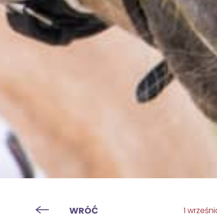
WRÓĆ
1 wrześn