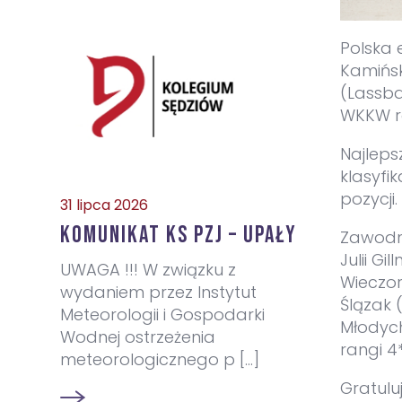
Polska 
Kamińsk
(Lassba
WKKW r
Najleps
klasyfik
pozycji.
31 lipca 2026
Komunikat KS PZJ – upały
Zawodni
Julii Gi
UWAGA !!! W związku z
Wieczore
wydaniem przez Instytut
Ślązak 
Meteorologii i Gospodarki
Młodych
Wodnej ostrzeżenia
rangi 4*
meteorologicznego p [...]
Gratulu