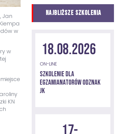
NAJBLIŻSZE SZKOLENIA
, Jan
z Kiempa
rodów w
18.08.2026
óry w
tej
ON-LINE
Szkolenie dla
 miejsce
egzamianatorów odznak
JK
aroliny
zki KN
ach
17-