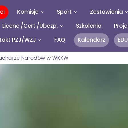
ci
Komisje
Sport
Zestawienia
Licenc./Cert./Ubezp.
Szkolenia
Proje
takt PZJ/WZJ
FAQ
Kalendarz
EDU
w Pucharze Narodów w WKKW